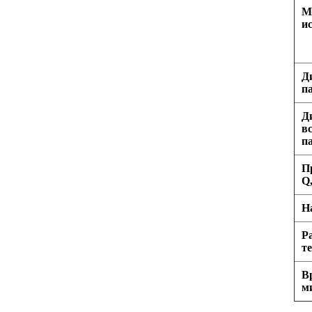
М
и
Д
п
Д
в
па
П
Q,
На
Р
те
В
м