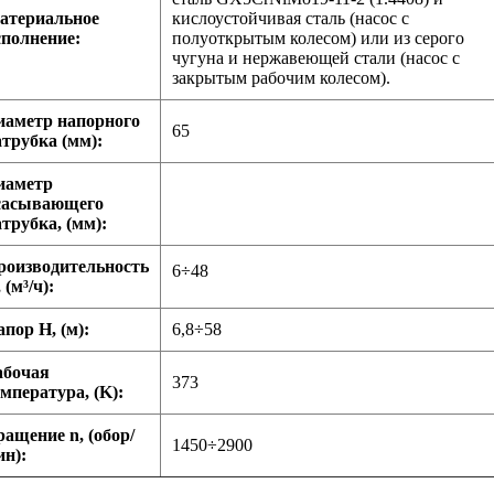
атериальное
кислоустойчивая сталь (насос с
сполнение:
полуоткрытым колесом) или из серого
чугуна и нержавеющей стали (насос с
закрытым рабочим колесом).
иаметр напорного
65
атрубка (мм):
иаметр
сасывающего
трубка, (мм):
роизводительность
6÷48
 (м³/ч):
пор H, (м):
6,8÷58
абочая
373
мпература, (K):
ращение n, (обор/
1450÷2900
ин):