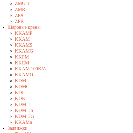
ZMG-1
ZMR
ZPA
ZPR
Шаровые краны
KKAMP
KKAM
KKAMS
KKAMG
KKPM
KKEM
KKAM 100K/A
KKAMO
KDM
KDMC
KDP
KDE
KDM-T
KDM-TS
KDM-TG
KKAMn
Задвижки