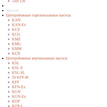
Тип 126
Насосы
Центробежные горизонтальные насосы
KAN
KAN-Ex
KCZ
KCG
KMZ
KMG
KMM
KCN
Центробежные вертикальные насосы
KSL
KSL-S
KSL-SL
50 KFP 40
KFP
KFN-Ex
KGN
KGN-Ex
KOP
KOP-L