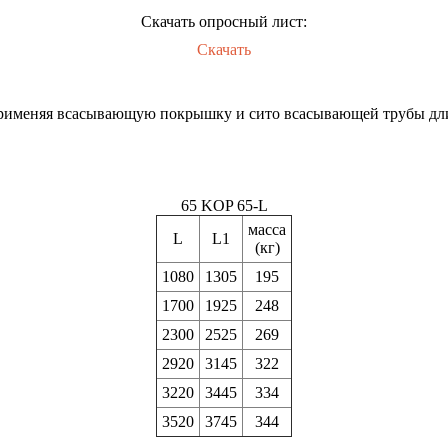
Скачать опросный лист:
Скачать
 применяя всасывающую покрышку и сито всасывающей трубы дли
65 KOP 65-L
масса
L
L1
(кг)
1080
1305
195
1700
1925
248
2300
2525
269
2920
3145
322
3220
3445
334
3520
3745
344