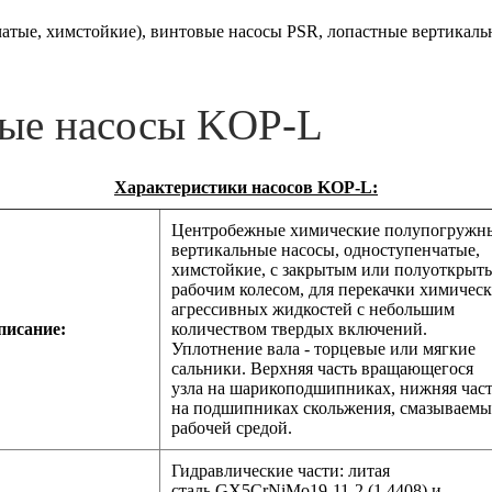
атые, химстойкие), винтовые насосы PSR, лопастные вертикаль
ные насосы KOP-L
Характеристики насосов KOP-L:
Центробежные химические полупогружн
вертикальные насосы, одноступенчатые,
химстойкие, с закрытым или полуоткрыт
рабочим колесом, для перекачки химичес
агрессивных жидкостей с небольшим
писание:
количеством твердых включений.
Уплотнение вала - торцевые или мягкие
сальники. Верхняя часть вращающегося
узла на шарикоподшипниках, нижняя час
на подшипниках скольжения, смазываем
рабочей средой.
Гидравлические части: литая
сталь GX5CrNiMo19-11-2 (1.4408) и