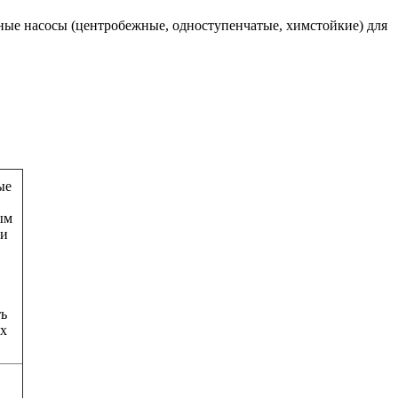
ные насосы (центробежные, одноступенчатые, химстойкие) для
ые
ым
ки
ть
ых