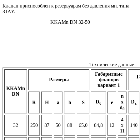
Клапан приспособлен к резервуарам без давления мп. типа
31AY.
KKAMn DN 32-50
Технические данные
Габаритные
Г
Размеры
фланцов
вариант 1
KKAMn
DN
n
D
x
D
R
H
a
b
S
e
0
z
d
0
4
32
250
87
50
88
65,0
84,8
12
x
140
11