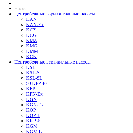
Насосы
Центробежные горизонтальные насосы
KAN
KAN-Ex
KCZ
KCG
KMZ
KMG
KMM
KCN
Центробежные вертикальные насосы
KSL
KSL-S
KSL-SL
50 KFP 40
KFP
KFN-Ex
KGN
KGN-Ex
KOP
KOP-L
KKB-S
KGM
KGM-L