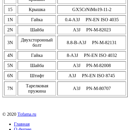
15
Крышка
GX5CrNiMo19-11-2
1N
Гайка
0.4-A3J PN-EN ISO 4035
2N
Шайба
A3J PN-M-82023
Двухсторонный
3N
8.8-B-A3J PN-M-82131
болт
4N
Гайка
8-A3J PN-EN ISO 4032
5N
Шайба
A3J PN-M-82008
6N
Штифт
A3J PN-EN ISO 8745
Тарелковая
7N
A3J PN-M-80707
пружина
© 2020
Tofama.ru
Главная
О фирме