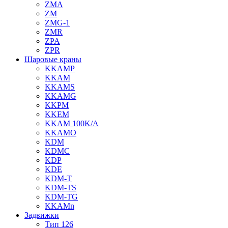
ZMA
ZM
ZMG-1
ZMR
ZPA
ZPR
Шаровые краны
KKAMP
KKAM
KKAMS
KKAMG
KKPM
KKEM
KKAM 100K/A
KKAMO
KDM
KDMC
KDP
KDE
KDM-T
KDM-TS
KDM-TG
KKAMn
Задвижки
Тип 126