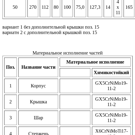
4
50
270
112
80
100
75,0
127,3
14
x
165
11
вариант 1 без дополнительной крышки поз. 15
вариатн 2 с дополнительной крышкой поз. 15
Материальное исполнение частей
Материальное исполнение
Поз.
Название части
Химикостойкий
GX5CrNiMo19-
1
Корпус
11-2
GX5CrNiMo19-
2
Крышка
11-2
GX5CrNiMo19-
3
Шар
11-2
X6CrNiMoTi17-
4
Стержень