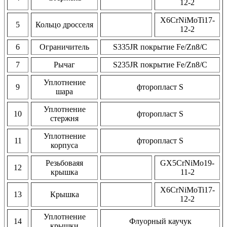
12-2
X6CrNiMoTi17-
5
Кольцо дросселя
12-2
6
Ограничитель
S335JR покрытие Fe/Zn8/C
7
Рычаг
S235JR покрытие Fe/Zn8/C
Уплотнение
9
фторопласт S
шара
Уплотнение
10
фторопласт S
стержня
Уплотнение
11
фторопласт S
корпуса
Резьбоваяя
GX5CrNiMo19-
12
крышка
11-2
X6CrNiMoTi17-
13
Крышка
12-2
Уплотнение
14
Флуорный каучук
крышки